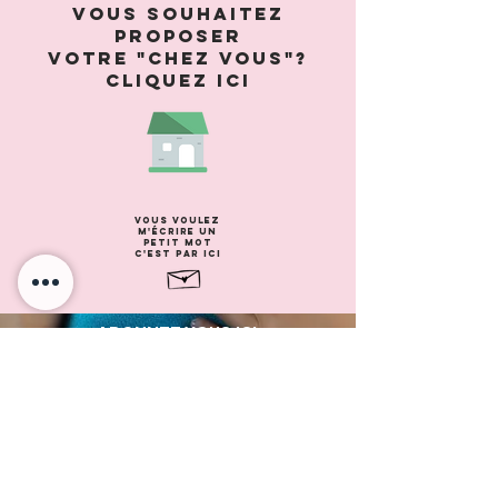
Vous souhaitez
PROPOSER
VOTRE "CHEZ VOUS"?
cliquez ici
Vous voulez
m'écrire un
petit mot
c'est par ici
ABONNEZ VOUS ICI
SOUTENEZ-MOI ICI
DONS PAYPAL